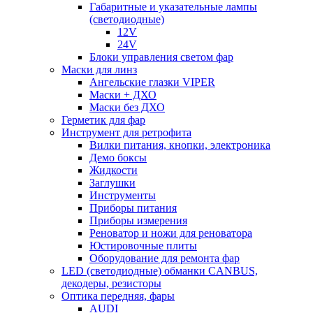
Габаритные и указательные лампы
(светодиодные)
12V
24V
Блоки управления светом фар
Маски для линз
Ангельские глазки VIPER
Маски + ДХО
Маски без ДХО
Герметик для фар
Инструмент для ретрофита
Вилки питания, кнопки, электроника
Демо боксы
Жидкости
Заглушки
Инструменты
Приборы питания
Приборы измерения
Реноватор и ножи для реноватора
Юстировочные плиты
Оборудование для ремонта фар
LED (светодиодные) обманки CANBUS,
декодеры, резисторы
Оптика передняя, фары
AUDI