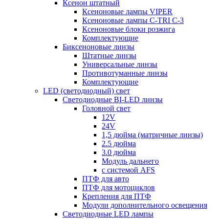
Ксенон штатный
Ксеноновые лампы VIPER
Ксеноновые лампы C-TRI С-3
Ксеноновые блоки розжига
Комплектующие
Биксеноновые линзы
Штатные линзы
Универсальные линзы
Противотуманные линзы
Комплектующие
LED (светодиодный) свет
Светодиодные BI-LED линзы
Головной свет
12V
24V
1,5 дюйма (матричные линзы)
2.5 дюйма
3.0 дюйма
Модуль дальнего
с системой AFS
ПТФ для авто
ПТФ для мотоциклов
Крепления для ПТФ
Модули дополнительного освещения
Светодиодные LED лампы