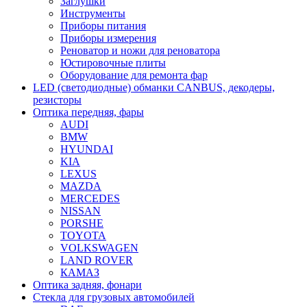
Заглушки
Инструменты
Приборы питания
Приборы измерения
Реноватор и ножи для реноватора
Юстировочные плиты
Оборудование для ремонта фар
LED (светодиодные) обманки CANBUS, декодеры,
резисторы
Оптика передняя, фары
AUDI
BMW
HYUNDAI
KIA
LEXUS
MAZDA
MERCEDES
NISSAN
PORSHE
TOYOTA
VOLKSWAGEN
LAND ROVER
КАМАЗ
Оптика задняя, фонари
Стекла для грузовых автомобилей