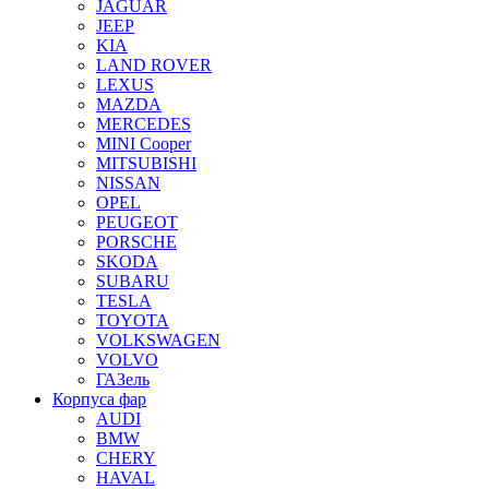
JAGUAR
JEEP
KIA
LAND ROVER
LEXUS
MAZDA
MERCEDES
MINI Cooper
MITSUBISHI
NISSAN
OPEL
PEUGEOT
PORSCHE
SKODA
SUBARU
TESLA
TOYOTA
VOLKSWAGEN
VOLVO
ГАЗель
Корпуса фар
AUDI
BMW
CHERY
HAVAL