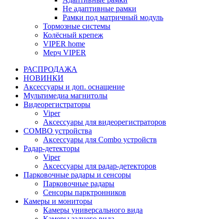
Не адаптивные рамки
Рамки под матричный модуль
Тормозные системы
Колёсный крепеж
VIPER home
Мерч VIPER
РАСПРОДАЖА
НОВИНКИ
Аксессуары и доп. оснащение
Мультимедиа магнитолы
Видеорегистраторы
Viper
Аксессуары для видеорегистраторов
COMBO устройства
Аксессуары для Combo устройств
Радар-детекторы
Viper
Аксессуары для радар-детекторов
Парковочные радары и сенсоры
Парковочные радары
Сенсоры парктронников
Камеры и мониторы
Камеры универсального вида
Камеры заднего вида