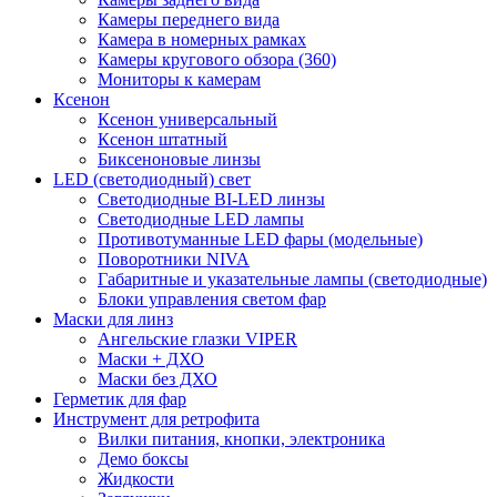
Камеры переднего вида
Камера в номерных рамках
Камеры кругового обзора (360)
Мониторы к камерам
Ксенон
Ксенон универсальный
Ксенон штатный
Биксеноновые линзы
LED (светодиодный) свет
Светодиодные BI-LED линзы
Светодиодные LED лампы
Противотуманные LED фары (модельные)
Поворотники NIVA
Габаритные и указательные лампы (светодиодные)
Блоки управления светом фар
Маски для линз
Ангельские глазки VIPER
Маски + ДХО
Маски без ДХО
Герметик для фар
Инструмент для ретрофита
Вилки питания, кнопки, электроника
Демо боксы
Жидкости