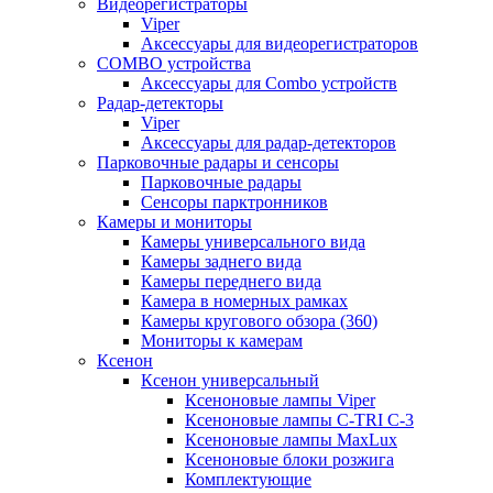
Видеорегистраторы
Viper
Аксессуары для видеорегистраторов
COMBO устройства
Аксессуары для Combo устройств
Радар-детекторы
Viper
Аксессуары для радар-детекторов
Парковочные радары и сенсоры
Парковочные радары
Сенсоры парктронников
Камеры и мониторы
Камеры универсального вида
Камеры заднего вида
Камеры переднего вида
Камера в номерных рамках
Камеры кругового обзора (360)
Мониторы к камерам
Ксенон
Ксенон универсальный
Ксеноновые лампы Viper
Ксеноновые лампы C-TRI С-3
Ксеноновые лампы MaxLux
Ксеноновые блоки розжига
Комплектующие