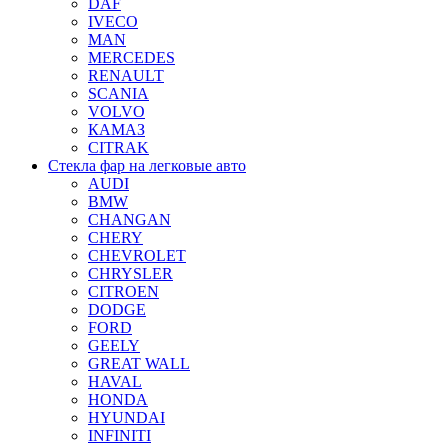
DAF
IVECO
MAN
MERCEDES
RENAULT
SCANIA
VOLVO
КАМАЗ
CITRAK
Стекла фар на легковые авто
AUDI
BMW
CHANGAN
CHERY
CHEVROLET
CHRYSLER
CITROEN
DODGE
FORD
GEELY
GREAT WALL
HAVAL
HONDA
HYUNDAI
INFINITI