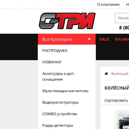
О компании
Н
8 (8
Все Категории
SALE
Отсле
РАСПРОДАЖА
НОВИНКИ
Аксессуары и доп.
Колёсный
оснащение
КОЛЁСНЫЙ
Мультимедиа магнитолы
Сортировать 
Видеорегистраторы
COMBO устройства
Радар-детекторы