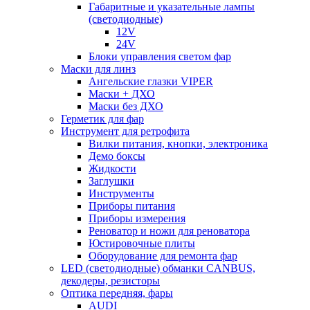
Габаритные и указательные лампы
(светодиодные)
12V
24V
Блоки управления светом фар
Маски для линз
Ангельские глазки VIPER
Маски + ДХО
Маски без ДХО
Герметик для фар
Инструмент для ретрофита
Вилки питания, кнопки, электроника
Демо боксы
Жидкости
Заглушки
Инструменты
Приборы питания
Приборы измерения
Реноватор и ножи для реноватора
Юстировочные плиты
Оборудование для ремонта фар
LED (светодиодные) обманки CANBUS,
декодеры, резисторы
Оптика передняя, фары
AUDI