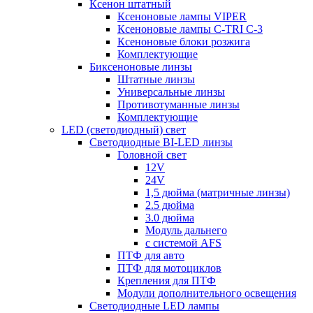
Ксенон штатный
Ксеноновые лампы VIPER
Ксеноновые лампы C-TRI С-3
Ксеноновые блоки розжига
Комплектующие
Биксеноновые линзы
Штатные линзы
Универсальные линзы
Противотуманные линзы
Комплектующие
LED (светодиодный) свет
Светодиодные BI-LED линзы
Головной свет
12V
24V
1,5 дюйма (матричные линзы)
2.5 дюйма
3.0 дюйма
Модуль дальнего
с системой AFS
ПТФ для авто
ПТФ для мотоциклов
Крепления для ПТФ
Модули дополнительного освещения
Светодиодные LED лампы