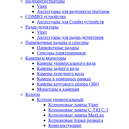
Видеорегистраторы
Viper
Аксессуары для видеорегистраторов
COMBO устройства
Аксессуары для Combo устройств
Радар-детекторы
Viper
Аксессуары для радар-детекторов
Парковочные радары и сенсоры
Парковочные радары
Сенсоры парктронников
Камеры и мониторы
Камеры универсального вида
Камеры заднего вида
Камеры переднего вида
Камера в номерных рамках
Камеры кругового обзора (360)
Мониторы к камерам
Ксенон
Ксенон универсальный
Ксеноновые лампы Viper
Ксеноновые лампы C-TRI С-3
Ксеноновые лампы MaxLux
Ксеноновые блоки розжига
Комплектующие