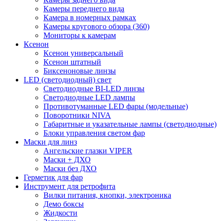
Камеры переднего вида
Камера в номерных рамках
Камеры кругового обзора (360)
Мониторы к камерам
Ксенон
Ксенон универсальный
Ксенон штатный
Биксеноновые линзы
LED (светодиодный) свет
Светодиодные BI-LED линзы
Светодиодные LED лампы
Противотуманные LED фары (модельные)
Поворотники NIVA
Габаритные и указательные лампы (светодиодные)
Блоки управления светом фар
Маски для линз
Ангельские глазки VIPER
Маски + ДХО
Маски без ДХО
Герметик для фар
Инструмент для ретрофита
Вилки питания, кнопки, электроника
Демо боксы
Жидкости