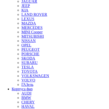
JAGUAR
JEEP
KIA
LAND ROVER
LEXUS
MAZDA
MERCEDES
MINI Cooper
MITSUBISHI
NISSAN
OPEL
PEUGEOT
PORSCHE
SKODA
SUBARU
TESLA
TOYOTA
VOLKSWAGEN
VOLVO
ГАЗель
Корпуса фар
AUDI
BMW
CHERY
HAVAL