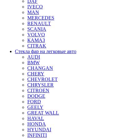
DAF
IVECO
MAN
MERCEDES
RENAULT
SCANIA
VOLVO
КАМАЗ
CITRAK
Стекла фар на легковые авто
AUDI
BMW
CHANGAN
CHERY
CHEVROLET
CHRYSLER
CITROEN
DODGE
FORD
GEELY
GREAT WALL
HAVAL
HONDA
HYUNDAI
INFINITI