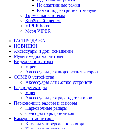
Не адаптивные рамки
Рамки под матричный модуль
Тормозные системы
Колёсный крепеж
VIPER home
Мерч VIPER
РАСПРОДАЖА
НОВИНКИ
Аксессуары и доп. оснащение
Мультимедиа магнитолы
Видеорегистраторы
Viper
Аксессуары для видеорегистраторов
COMBO устройства
Аксессуары для Combo устройств
Радар-детекторы
Viper
Аксессуары для радар-детекторов
Парковочные радары и сенсоры
Парковочные радары
Сенсоры парктронников
Камеры и мониторы
Камеры универсального вида
Камеры заднего вида