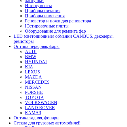
Заглушки
Инструменты
Приборы питания
Приборы измерения
Реноватор и ножи для реноватора
Юстировочные плиты
Оборудование для ремонта фар
LED (светодиодные) обманки CANBUS, декодеры,
резисторы
Оптика передняя, фары
AUDI
BMW
HYUNDAI
KIA
LEXUS
MAZDA
MERCEDES
NISSAN
PORSHE
TOYOTA
VOLKSWAGEN
LAND ROVER
КАМАЗ
Оптика задняя, фонари
Стекла для грузовых автомобилей